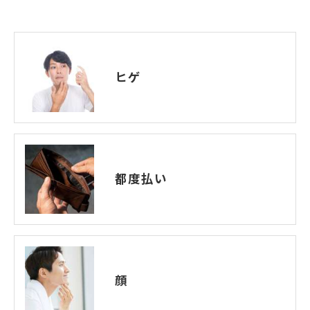
ヒゲ
都度払い
顔