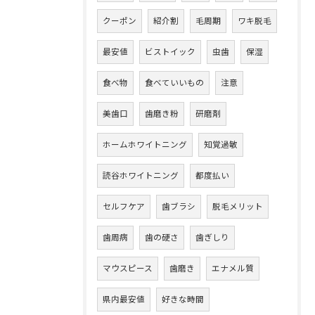
クーポン
紹介割
毛周期
ワキ脱毛
最安値
ビストイック
虫歯
保湿
食べ物
食べていいもの
注意
美歯口
歯磨き粉
研磨剤
ホームホワイトニング
知覚過敏
読谷ホワイトニング
都度払い
セルフケア
歯ブラシ
脱毛メリット
歯周病
歯の硬さ
歯ぎしり
マウスピース
歯磨き
エナメル質
県内最安値
好きな時間