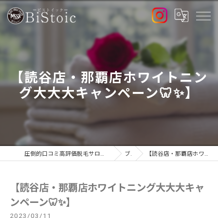
【読谷店・那覇店ホワイトニン
グ大大大キャンペーン🦷✨】
圧倒的口コミ高評価脱毛サロンで最新高出力マシン導入店のBiStoic-ビストイック-
ブログ
【読谷店・那覇店ホワイトニング大大大キャンペーン🦷✨】
【読谷店・那覇店ホワイトニング大大大キャ
ンペーン🦷✨】
2023/03/11