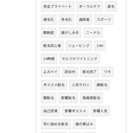
完全プライベート
オーラルケア
産毛
硬毛化
多毛化
歯医者
スポーツ
酸蝕症
歯がしみる
ニードル
脱毛初心者
シェービング
24H
24時間
セルフホワイトニング
よみペイ
読谷村
脱毛完了
ワキ
オススメ脱毛
人気サロン
脚脱毛
腕脱毛
那覇脱毛
南風原脱毛
自己投資
那覇オススメ
那覇人気
秋に始める脱毛
歯の黄ばみ