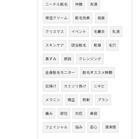
ニードル脱毛
仲間
友達
保湿クリーム
脱毛効果
仮装
クリスマス
イベント
毛嚢炎
乳液
スキンケア
読谷脱毛
乾燥
毛穴
黒ずみ
原因
クレンジング
全身脱毛モニター
脱毛オススメ時期
日焼け
カミソリ負け
ニキビ
メラニン
矯正
照射
プラン
痛み
部位
対応
美容
フェイシャル
悩み
安心
清潔感