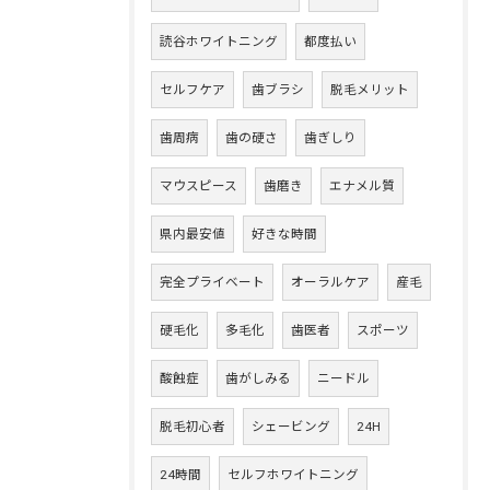
読谷ホワイトニング
都度払い
セルフケア
歯ブラシ
脱毛メリット
歯周病
歯の硬さ
歯ぎしり
マウスピース
歯磨き
エナメル質
県内最安値
好きな時間
完全プライベート
オーラルケア
産毛
硬毛化
多毛化
歯医者
スポーツ
酸蝕症
歯がしみる
ニードル
脱毛初心者
シェービング
24H
24時間
セルフホワイトニング