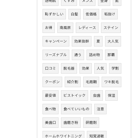
透明肌
くすみ
メンズ
全身
髭
恥ずかしい
白髪
低価格
垢抜け
お得
南風原
レディース
ステイン
キャンペーン
効果抜群
夏
大人気
リーズナブル
通う
詰め物
那覇
口コミ
脱毛器
効果
人気
学割
クーポン
紹介割
毛周期
ワキ脱毛
最安値
ビストイック
虫歯
保湿
食べ物
食べていいもの
注意
美歯口
歯磨き粉
研磨剤
ホームホワイトニング
知覚過敏