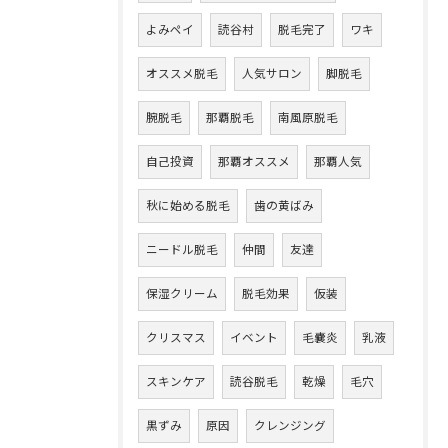
よみペイ
読谷村
脱毛完了
ワキ
オススメ脱毛
人気サロン
脚脱毛
腕脱毛
那覇脱毛
南風原脱毛
自己投資
那覇オススメ
那覇人気
秋に始める脱毛
歯の黄ばみ
ニードル脱毛
仲間
友達
保湿クリーム
脱毛効果
仮装
クリスマス
イベント
毛嚢炎
乳液
スキンケア
読谷脱毛
乾燥
毛穴
黒ずみ
原因
クレンジング