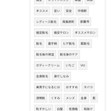
格安
ホワイトニング
美歯
笑顔
オススメ
安い
安全
中頭郡
レディース脱毛
南風原町
那覇市
格安脱毛
格安サロン
オススメサロン
脱毛
嘉手納
ヒゲ脱毛
脇脱毛
脱毛後の保湿
脱毛後のケア
ボディークリーム
いちご
VIO
全身脱毛
身だしなみ
美男子になるには
おすすめ
タバコ
透明肌
くすみ
メンズ
全身
髭
恥ずかしい
白髪
低価格
垢抜け