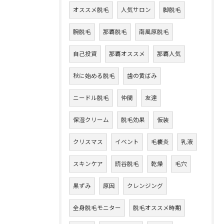
オススメ脱毛
人気サロン
脚脱毛
腕脱毛
那覇脱毛
南風原脱毛
自己投資
那覇オススメ
那覇人気
秋に始める脱毛
歯の黄ばみ
ニードル脱毛
仲間
友達
保湿クリーム
脱毛効果
仮装
クリスマス
イベント
毛嚢炎
乳液
スキンケア
読谷脱毛
乾燥
毛穴
黒ずみ
原因
クレンジング
全身脱毛モニター
脱毛オススメ時期