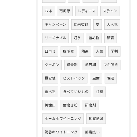
お得
南風原
レディース
ステイン
キャンペーン
効果抜群
夏
大人気
リーズナブル
通う
詰め物
那覇
口コミ
脱毛器
効果
人気
学割
クーポン
紹介割
毛周期
ワキ脱毛
最安値
ビストイック
虫歯
保湿
食べ物
食べていいもの
注意
美歯口
歯磨き粉
研磨剤
ホームホワイトニング
知覚過敏
読谷ホワイトニング
都度払い