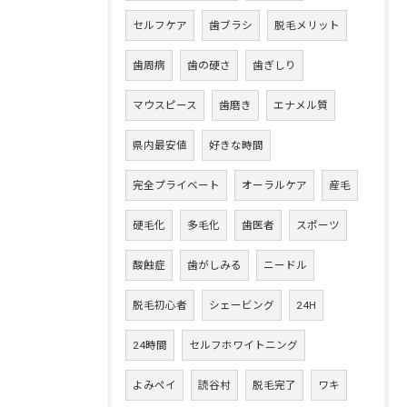
セルフケア
歯ブラシ
脱毛メリット
歯周病
歯の硬さ
歯ぎしり
マウスピース
歯磨き
エナメル質
県内最安値
好きな時間
完全プライベート
オーラルケア
産毛
硬毛化
多毛化
歯医者
スポーツ
酸蝕症
歯がしみる
ニードル
脱毛初心者
シェービング
24H
24時間
セルフホワイトニング
よみペイ
読谷村
脱毛完了
ワキ