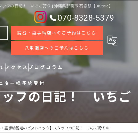
タッフの日記！ いちご狩り | 沖縄県那覇市 石嶺駅【BiStoic】
070-8328-5379
読谷・嘉手納店へのご予約はこちら
八重瀬店へのご予約はこちら
いて
アクセス
ブログ
コラム
ニター様予約受付
タッフの日記！ いちご
谷・嘉手納脱毛のビストイック】スタッフの日記！ いちご狩り🌸