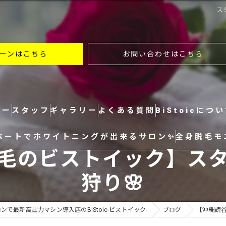
ス
ーンはこちら
お問い合わせはこちら
ュー
スタッフ
ギャラリー
よくある質問
BiStoicにつ
ベートでホワイトニングが出来るサロン✨
全身脱毛モ
全身
毛のビストイック】ス
ヒゲ
狩り🌸
VIO
で最新高出力マシン導入店のBiStoic-ビストイック-
ブログ
【沖縄読
顔