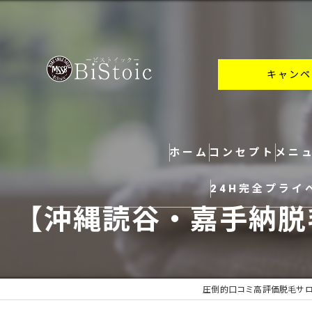
キャンペ
ホーム
コンセプト
メニ
24H完全プライ
【沖縄読谷・嘉手納脱
圧倒的口コミ高評価脱毛サロン