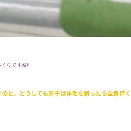
りです😃‼️
なのと、どうしても男子は体毛を剃ったら全身痒く