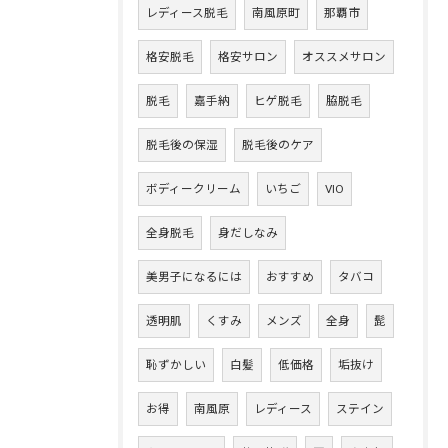
レディース脱毛
南風原町
那覇市
格安脱毛
格安サロン
オススメサロン
脱毛
嘉手納
ヒゲ脱毛
脇脱毛
脱毛後の保湿
脱毛後のケア
ボディークリーム
いちご
VIO
全身脱毛
身だしなみ
美男子になるには
おすすめ
タバコ
透明肌
くすみ
メンズ
全身
髭
恥ずかしい
白髪
低価格
垢抜け
お得
南風原
レディース
ステイン