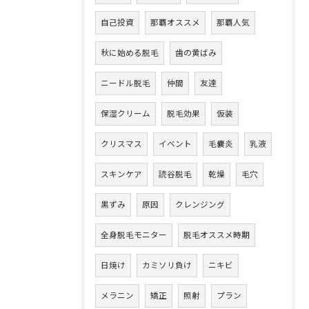
自己投資
那覇オススメ
那覇人気
秋に始める脱毛
歯の黄ばみ
ニードル脱毛
仲間
友達
保湿クリーム
脱毛効果
仮装
クリスマス
イベント
毛嚢炎
乳液
スキンケア
読谷脱毛
乾燥
毛穴
黒ずみ
原因
クレンジング
全身脱毛モニター
脱毛オススメ時期
日焼け
カミソリ負け
ニキビ
メラニン
矯正
照射
プラン