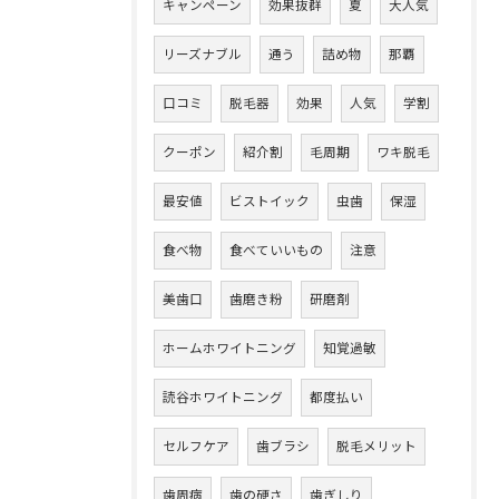
キャンペーン
効果抜群
夏
大人気
リーズナブル
通う
詰め物
那覇
口コミ
脱毛器
効果
人気
学割
クーポン
紹介割
毛周期
ワキ脱毛
最安値
ビストイック
虫歯
保湿
食べ物
食べていいもの
注意
美歯口
歯磨き粉
研磨剤
ホームホワイトニング
知覚過敏
読谷ホワイトニング
都度払い
セルフケア
歯ブラシ
脱毛メリット
歯周病
歯の硬さ
歯ぎしり