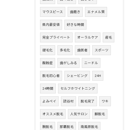
マウスピース
歯磨き
エナメル質
県内最安値
好きな時間
完全プライベート
オーラルケア
産毛
硬毛化
多毛化
歯医者
スポーツ
酸蝕症
歯がしみる
ニードル
脱毛初心者
シェービング
24H
24時間
セルフホワイトニング
よみペイ
読谷村
脱毛完了
ワキ
オススメ脱毛
人気サロン
脚脱毛
腕脱毛
那覇脱毛
南風原脱毛