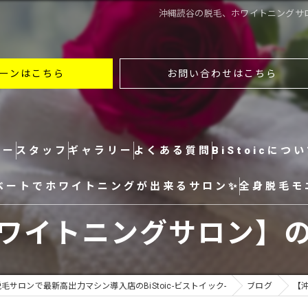
沖縄読谷の脱毛、ホワイトニングサロンの
ーンはこちら
お問い合わせはこちら
ュー
スタッフ
ギャラリー
よくある質問
BiStoicにつ
ベートでホワイトニングが出来るサロン✨
全身脱毛モ
全身
ワイトニングサロン】
ヒゲ
VIO
サロンで最新高出力マシン導入店のBiStoic-ビストイック-
ブログ
【
顔