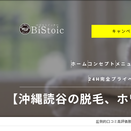
キャンペ
ホーム
コンセプト
メニ
24H完全プライ
【沖縄読谷の脱毛、ホ
圧倒的口コミ高評価脱毛