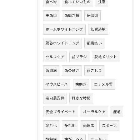
食べ物
食べていいもの
注意
美歯口
歯磨き粉
研磨剤
ホームホワイトニング
知覚過敏
読谷ホワイトニング
都度払い
セルフケア
歯ブラシ
脱毛メリット
歯周病
歯の硬さ
歯ぎしり
マウスピース
歯磨き
エナメル質
県内最安値
好きな時間
完全プライベート
オーラルケア
産毛
硬毛化
多毛化
歯医者
スポーツ
酸蝕症
歯がしみる
ニードル