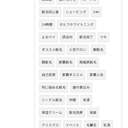
脱毛初心者
シェービング
24H
24時間
セルフホワイトニング
よみペイ
読谷村
脱毛完了
ワキ
オススメ脱毛
人気サロン
脚脱毛
腕脱毛
那覇脱毛
南風原脱毛
自己投資
那覇オススメ
那覇人気
秋に始める脱毛
歯の黄ばみ
ニードル脱毛
仲間
友達
保湿クリーム
脱毛効果
仮装
クリスマス
イベント
毛嚢炎
乳液