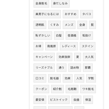
全身脱毛
身だしなみ
美男子になるには
おすすめ
タバコ
透明肌
くすみ
メンズ
全身
髭
恥ずかしい
白髪
低価格
垢抜け
お得
南風原
レディース
ステイン
キャンペーン
効果抜群
夏
大人気
リーズナブル
通う
詰め物
那覇
口コミ
脱毛器
効果
人気
学割
クーポン
紹介割
毛周期
ワキ脱毛
最安値
ビストイック
虫歯
保湿