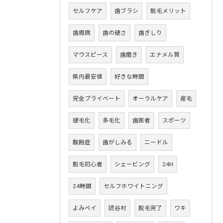
セルフケア
歯ブラシ
脱毛メリット
歯周病
歯の硬さ
歯ぎしり
マウスピース
歯磨き
エナメル質
県内最安値
好きな時間
完全プライベート
オーラルケア
産毛
硬毛化
多毛化
歯医者
スポーツ
酸蝕症
歯がしみる
ニードル
脱毛初心者
シェービング
24H
24時間
セルフホワイトニング
よみペイ
読谷村
脱毛完了
ワキ