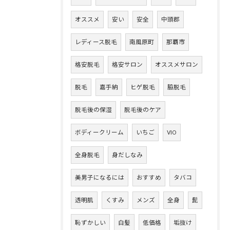
オススメ
安い
安全
中頭郡
レディース脱毛
南風原町
那覇市
格安脱毛
格安サロン
オススメサロン
脱毛
嘉手納
ヒゲ脱毛
脇脱毛
脱毛後の保湿
脱毛後のケア
ボディークリーム
いちご
VIO
全身脱毛
身だしなみ
美男子になるには
おすすめ
タバコ
透明肌
くすみ
メンズ
全身
髭
恥ずかしい
白髪
低価格
垢抜け