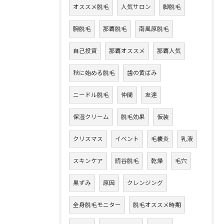
オススメ脱毛
人気サロン
脚脱毛
腕脱毛
那覇脱毛
南風原脱毛
自己投資
那覇オススメ
那覇人気
秋に始める脱毛
歯の黄ばみ
ニードル脱毛
仲間
友達
保湿クリーム
脱毛効果
仮装
クリスマス
イベント
毛嚢炎
乳液
スキンケア
読谷脱毛
乾燥
毛穴
黒ずみ
原因
クレンジング
全身脱毛モニター
脱毛オススメ時期