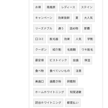
お得
南風原
レディース
ステイン
キャンペーン
効果抜群
夏
大人気
リーズナブル
通う
詰め物
那覇
口コミ
脱毛器
効果
人気
学割
クーポン
紹介割
毛周期
ワキ脱毛
最安値
ビストイック
虫歯
保湿
食べ物
食べていいもの
注意
美歯口
歯磨き粉
研磨剤
ホームホワイトニング
知覚過敏
読谷ホワイトニング
都度払い