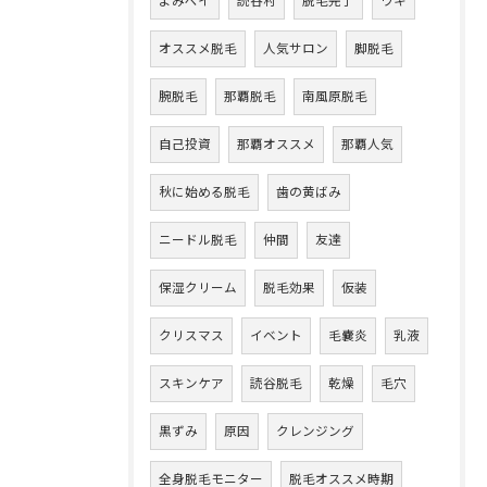
よみペイ
読谷村
脱毛完了
ワキ
オススメ脱毛
人気サロン
脚脱毛
腕脱毛
那覇脱毛
南風原脱毛
自己投資
那覇オススメ
那覇人気
秋に始める脱毛
歯の黄ばみ
ニードル脱毛
仲間
友達
保湿クリーム
脱毛効果
仮装
クリスマス
イベント
毛嚢炎
乳液
スキンケア
読谷脱毛
乾燥
毛穴
黒ずみ
原因
クレンジング
全身脱毛モニター
脱毛オススメ時期