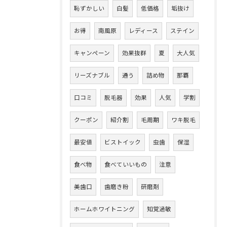
恥ずかしい
白髪
低価格
垢抜け
お得
南風原
レディース
ステイン
キャンペーン
効果抜群
夏
大人気
リーズナブル
通う
詰め物
那覇
口コミ
脱毛器
効果
人気
学割
クーポン
紹介割
毛周期
ワキ脱毛
最安値
ビストイック
虫歯
保湿
食べ物
食べていいもの
注意
美歯口
歯磨き粉
研磨剤
ホームホワイトニング
知覚過敏