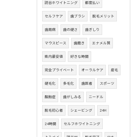
読谷ホワイトニング
都度払い
セルフケア
歯ブラシ
脱毛メリット
歯周病
歯の硬さ
歯ぎしり
マウスピース
歯磨き
エナメル質
県内最安値
好きな時間
完全プライベート
オーラルケア
産毛
硬毛化
多毛化
歯医者
スポーツ
酸蝕症
歯がしみる
ニードル
脱毛初心者
シェービング
24H
24時間
セルフホワイトニング