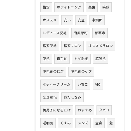
格安
ホワイトニング
美歯
笑顔
オススメ
安い
安全
中頭郡
レディース脱毛
南風原町
那覇市
格安脱毛
格安サロン
オススメサロン
脱毛
嘉手納
ヒゲ脱毛
脇脱毛
脱毛後の保湿
脱毛後のケア
ボディークリーム
いちご
VIO
全身脱毛
身だしなみ
美男子になるには
おすすめ
タバコ
透明肌
くすみ
メンズ
全身
髭