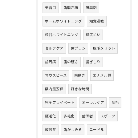
美歯口
歯磨き粉
研磨剤
ホームホワイトニング
知覚過敏
読谷ホワイトニング
都度払い
セルフケア
歯ブラシ
脱毛メリット
歯周病
歯の硬さ
歯ぎしり
マウスピース
歯磨き
エナメル質
県内最安値
好きな時間
完全プライベート
オーラルケア
産毛
硬毛化
多毛化
歯医者
スポーツ
酸蝕症
歯がしみる
ニードル