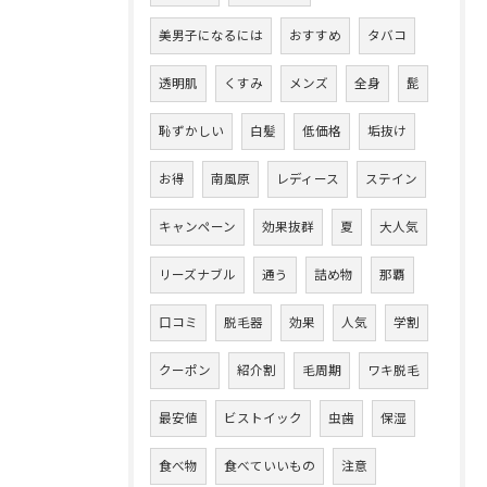
美男子になるには
おすすめ
タバコ
透明肌
くすみ
メンズ
全身
髭
恥ずかしい
白髪
低価格
垢抜け
お得
南風原
レディース
ステイン
キャンペーン
効果抜群
夏
大人気
リーズナブル
通う
詰め物
那覇
口コミ
脱毛器
効果
人気
学割
クーポン
紹介割
毛周期
ワキ脱毛
最安値
ビストイック
虫歯
保湿
食べ物
食べていいもの
注意