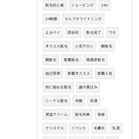
脱毛初心者
シェービング
24H
24時間
セルフホワイトニング
よみペイ
読谷村
脱毛完了
ワキ
オススメ脱毛
人気サロン
脚脱毛
腕脱毛
那覇脱毛
南風原脱毛
自己投資
那覇オススメ
那覇人気
秋に始める脱毛
歯の黄ばみ
ニードル脱毛
仲間
友達
保湿クリーム
脱毛効果
仮装
クリスマス
イベント
毛嚢炎
乳液