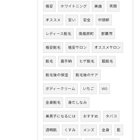
格安
ホワイトニング
美歯
笑顔
オススメ
安い
安全
中頭郡
レディース脱毛
南風原町
那覇市
格安脱毛
格安サロン
オススメサロン
脱毛
嘉手納
ヒゲ脱毛
脇脱毛
脱毛後の保湿
脱毛後のケア
ボディークリーム
いちご
VIO
全身脱毛
身だしなみ
美男子になるには
おすすめ
タバコ
透明肌
くすみ
メンズ
全身
髭