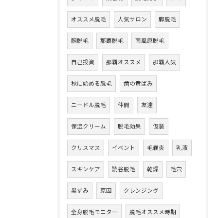
オススメ脱毛
人気サロン
脚脱毛
腕脱毛
那覇脱毛
南風原脱毛
自己投資
那覇オススメ
那覇人気
秋に始める脱毛
歯の黄ばみ
ニードル脱毛
仲間
友達
保湿クリーム
脱毛効果
仮装
クリスマス
イベント
毛嚢炎
乳液
スキンケア
読谷脱毛
乾燥
毛穴
黒ずみ
原因
クレンジング
全身脱毛モニター
脱毛オススメ時期