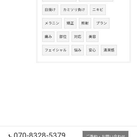
日焼け
カミソリ負け
ニキビ
メラニン
矯正
照射
プラン
痛み
部位
対応
美容
フェイシャル
悩み
安心
清潔感
070-8328-5379
ご予約・お問い合わせ