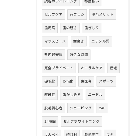
読谷ホワイトニング
都度払い
セルフケア
歯ブラシ
脱毛メリット
歯周病
歯の硬さ
歯ぎしり
マウスピース
歯磨き
エナメル質
県内最安値
好きな時間
完全プライベート
オーラルケア
産毛
硬毛化
多毛化
歯医者
スポーツ
酸蝕症
歯がしみる
ニードル
脱毛初心者
シェービング
24H
24時間
セルフホワイトニング
よみペイ
読谷村
脱毛完了
ワキ