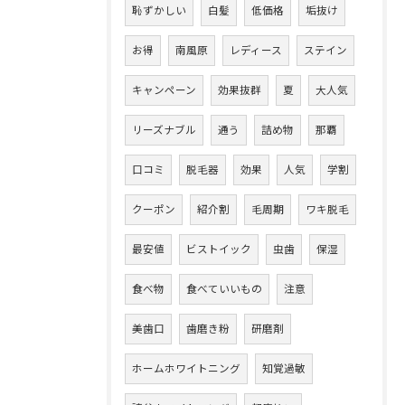
恥ずかしい
白髪
低価格
垢抜け
お得
南風原
レディース
ステイン
キャンペーン
効果抜群
夏
大人気
リーズナブル
通う
詰め物
那覇
口コミ
脱毛器
効果
人気
学割
クーポン
紹介割
毛周期
ワキ脱毛
最安値
ビストイック
虫歯
保湿
食べ物
食べていいもの
注意
美歯口
歯磨き粉
研磨剤
ホームホワイトニング
知覚過敏