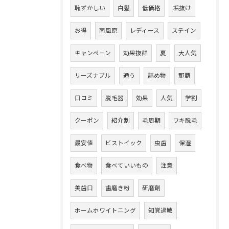
恥ずかしい
白髪
低価格
垢抜け
お得
南風原
レディース
ステイン
キャンペーン
効果抜群
夏
大人気
リーズナブル
通う
詰め物
那覇
口コミ
脱毛器
効果
人気
学割
クーポン
紹介割
毛周期
ワキ脱毛
最安値
ビストイック
虫歯
保湿
食べ物
食べていいもの
注意
美歯口
歯磨き粉
研磨剤
ホームホワイトニング
知覚過敏