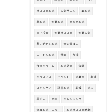
よみペイ
読谷村
脱毛完了
ワキ
オススメ脱毛
人気サロン
脚脱毛
腕脱毛
那覇脱毛
南風原脱毛
自己投資
那覇オススメ
那覇人気
秋に始める脱毛
歯の黄ばみ
ニードル脱毛
仲間
友達
保湿クリーム
脱毛効果
仮装
クリスマス
イベント
毛嚢炎
乳液
スキンケア
読谷脱毛
乾燥
毛穴
黒ずみ
原因
クレンジング
全身脱毛モニター
脱毛オススメ時期