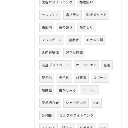
読谷ホワイトニング
都度払い
セルフケア
歯ブラシ
脱毛メリット
歯周病
歯の硬さ
歯ぎしり
マウスピース
歯磨き
エナメル質
県内最安値
好きな時間
完全プライベート
オーラルケア
産毛
硬毛化
多毛化
歯医者
スポーツ
酸蝕症
歯がしみる
ニードル
脱毛初心者
シェービング
24H
24時間
セルフホワイトニング