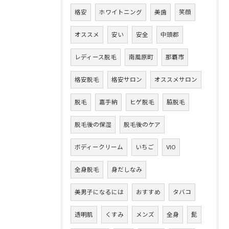
格安
ホワイトニング
美歯
笑顔
オススメ
安い
安全
中頭郡
レディース脱毛
南風原町
那覇市
格安脱毛
格安サロン
オススメサロン
脱毛
嘉手納
ヒゲ脱毛
脇脱毛
脱毛後の保湿
脱毛後のケア
ボディークリーム
いちご
VIO
全身脱毛
身だしなみ
美男子になるには
おすすめ
タバコ
透明肌
くすみ
メンズ
全身
髭