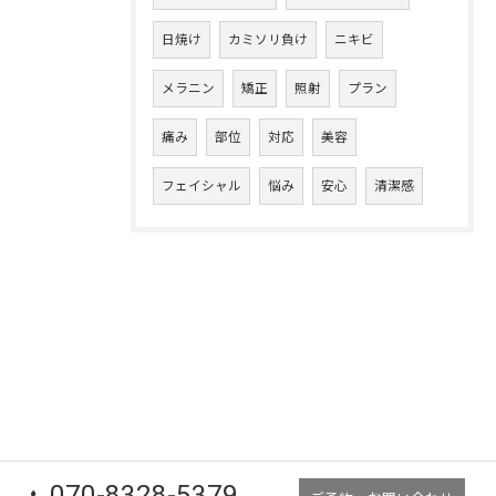
日焼け
カミソリ負け
ニキビ
メラニン
矯正
照射
プラン
痛み
部位
対応
美容
フェイシャル
悩み
安心
清潔感
070-8328-5379