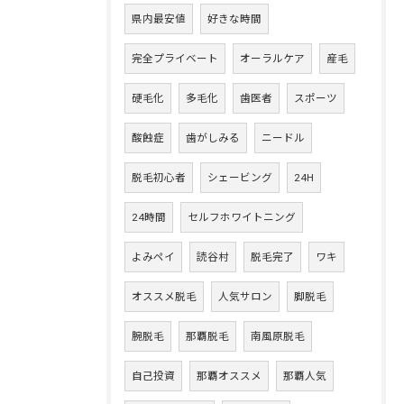
県内最安値
好きな時間
完全プライベート
オーラルケア
産毛
硬毛化
多毛化
歯医者
スポーツ
酸蝕症
歯がしみる
ニードル
脱毛初心者
シェービング
24H
24時間
セルフホワイトニング
よみペイ
読谷村
脱毛完了
ワキ
オススメ脱毛
人気サロン
脚脱毛
腕脱毛
那覇脱毛
南風原脱毛
自己投資
那覇オススメ
那覇人気