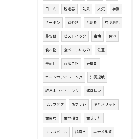
口コミ
脱毛器
効果
人気
学割
クーポン
紹介割
毛周期
ワキ脱毛
最安値
ビストイック
虫歯
保湿
食べ物
食べていいもの
注意
美歯口
歯磨き粉
研磨剤
ホームホワイトニング
知覚過敏
読谷ホワイトニング
都度払い
セルフケア
歯ブラシ
脱毛メリット
歯周病
歯の硬さ
歯ぎしり
マウスピース
歯磨き
エナメル質