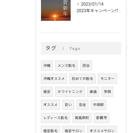
2023/01/14
2023年キャンペーン⁉︎🌅🎍✨【脱毛・ホワイトニング🦷✨ビストイック】
タグ
Tags
沖縄
メンズ脱毛
読谷
沖縄オススメ
初めての脱毛
モニター
格安
ホワイトニング
美歯
笑顔
オススメ
安い
安全
中頭郡
レディース脱毛
南風原町
那覇市
格安脱毛
格安サロン
オススメサロン