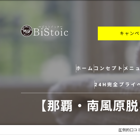
キャンペ
ホーム
コンセプト
メニ
24H完全プライ
【那覇・南風原脱
圧倒的口コミ