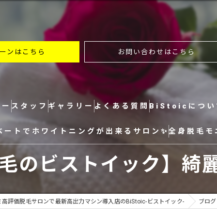
ーンはこちら
お問い合わせはこちら
ュー
スタッフ
ギャラリー
よくある質問
BiStoicにつ
ベートでホワイトニングが出来るサロン✨
全身脱毛モ
全身
毛のビストイック】綺
ヒゲ
VIO
高評価脱毛サロンで最新高出力マシン導入店のBiStoic-ビストイック-
ブログ
顔