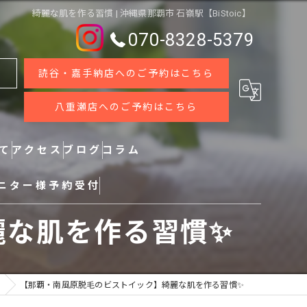
綺麗な肌を作る習慣 | 沖縄県那覇市 石嶺駅【BiStoic】
070-8328-5379
読谷・嘉手納店へのご予約はこちら
八重瀬店へのご予約はこちら
いて
アクセス
ブログ
コラム
ニター様予約受付
麗な肌を作る習慣✨
【那覇・南風原脱毛のビストイック】綺麗な肌を作る習慣✨