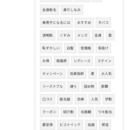
全身脱毛
身だしなみ
美男子になるには
おすすめ
タバコ
透明肌
くすみ
メンズ
全身
髭
恥ずかしい
白髪
低価格
垢抜け
お得
南風原
レディース
ステイン
キャンペーン
効果抜群
夏
大人気
リーズナブル
通う
詰め物
那覇
口コミ
脱毛器
効果
人気
学割
クーポン
紹介割
毛周期
ワキ脱毛
最安値
ビストイック
虫歯
保湿