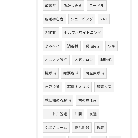
酸蝕症
歯がしみる
ニードル
脱毛初心者
シェービング
24H
24時間
セルフホワイトニング
よみペイ
読谷村
脱毛完了
ワキ
オススメ脱毛
人気サロン
脚脱毛
腕脱毛
那覇脱毛
南風原脱毛
自己投資
那覇オススメ
那覇人気
秋に始める脱毛
歯の黄ばみ
ニードル脱毛
仲間
友達
保湿クリーム
脱毛効果
仮装