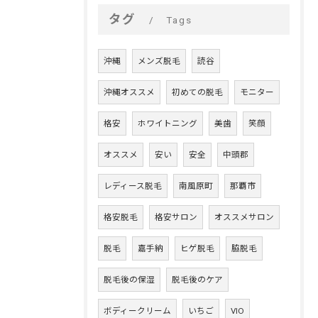
タグ
Tags
沖縄
メンズ脱毛
読谷
沖縄オススメ
初めての脱毛
モニター
格安
ホワイトニング
美歯
笑顔
オススメ
安い
安全
中頭郡
レディース脱毛
南風原町
那覇市
格安脱毛
格安サロン
オススメサロン
脱毛
嘉手納
ヒゲ脱毛
脇脱毛
脱毛後の保湿
脱毛後のケア
ボディークリーム
いちご
VIO