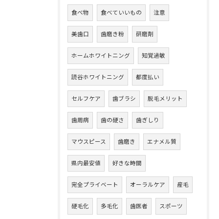
食べ物
食べていいもの
注意
美歯口
歯磨き粉
研磨剤
ホームホワイトニング
知覚過敏
読谷ホワイトニング
都度払い
セルフケア
歯ブラシ
脱毛メリット
歯周病
歯の硬さ
歯ぎしり
マウスピース
歯磨き
エナメル質
県内最安値
好きな時間
完全プライベート
オーラルケア
産毛
硬毛化
多毛化
歯医者
スポーツ