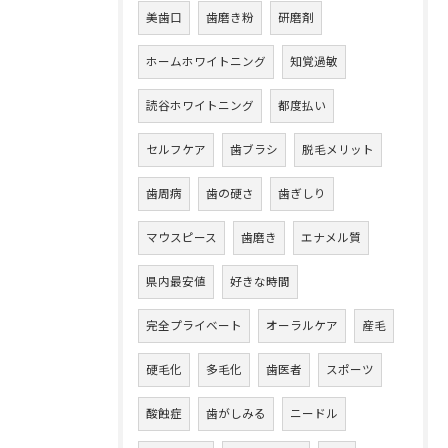
美歯口
歯磨き粉
研磨剤
ホームホワイトニング
知覚過敏
読谷ホワイトニング
都度払い
セルフケア
歯ブラシ
脱毛メリット
歯周病
歯の硬さ
歯ぎしり
マウスピース
歯磨き
エナメル質
県内最安値
好きな時間
完全プライベート
オーラルケア
産毛
硬毛化
多毛化
歯医者
スポーツ
酸蝕症
歯がしみる
ニードル