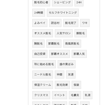
脱毛初心者
シェービング
24H
24時間
セルフホワイトニング
よみペイ
読谷村
脱毛完了
ワキ
オススメ脱毛
人気サロン
脚脱毛
腕脱毛
那覇脱毛
南風原脱毛
自己投資
那覇オススメ
那覇人気
秋に始める脱毛
歯の黄ばみ
ニードル脱毛
仲間
友達
保湿クリーム
脱毛効果
仮装
クリスマス
イベント
毛嚢炎
乳液