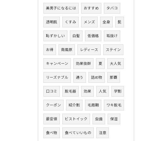
美男子になるには
おすすめ
タバコ
透明肌
くすみ
メンズ
全身
髭
恥ずかしい
白髪
低価格
垢抜け
お得
南風原
レディース
ステイン
キャンペーン
効果抜群
夏
大人気
リーズナブル
通う
詰め物
那覇
口コミ
脱毛器
効果
人気
学割
クーポン
紹介割
毛周期
ワキ脱毛
最安値
ビストイック
虫歯
保湿
食べ物
食べていいもの
注意